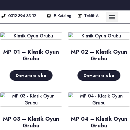
0312 394 83 12
E-Katalog
Teklif Al
Çocuk Oyun Parkı Grubu
Gazebo/Pergola/Piknik Masası
Spor Ekipmanları Sah
Bisiklet Durakları / Stoper
MP 01 – Klasik Oyun
MP 02 – Klasik Oyun
Grubu
Grubu
Devamını oku
Devamını oku
MP 03 – Klasik Oyun
MP 04 – Klasik Oyun
Grubu
Grubu