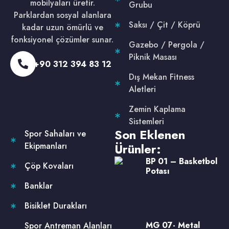
mobilyaları üretir.
Grubu
Parklardan sosyal alanlara
Saksı / Çit / Köprü
kadar uzun ömürlü ve
fonksiyonel çözümler sunar.
Gazebo / Pergola /
Piknik Masası
+90 312 394 83 12
Dış Mekan Fitness
Aletleri
Zemin Kaplama
Sistemleri
Son Eklenen
Spor Sahaları ve
Ekipmanları
Ürünler:
BP 01 – Basketbol
Çöp Kovaları
Potası
Banklar
Bisiklet Durakları
MG 07- Metal
Spor Antreman Alanları